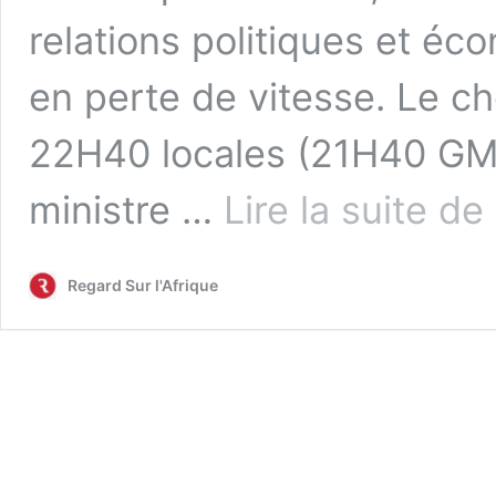
relations politiques et éc
en perte de vitesse. Le che
22H40 locales (21H40 GMT)
E
ministre …
Lire la suite de
vi
a
C
Regard Sur l'Afrique
M
d
«
d
c
af
à
n
p
r