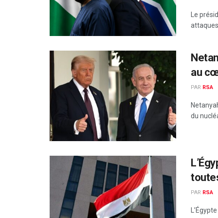
Le présid
attaques 
Netan
au cœ
PAR
RSA
Netanyah
du nuclé
L’Égy
toute
PAR
RSA
L’Égypte 