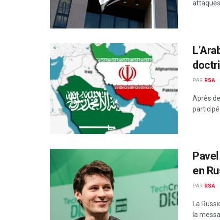
attaques 
L’Arab
doctri
PAR
RSA
Après des
participé
Pavel
en Ru
PAR
RSA
La Russi
la messa