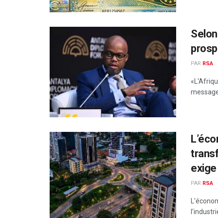
Selon
prosp
PAR
RSA
«L'Afriqu
message 
L’éco
trans
exige
PAR
RSA
L'économ
l'industr