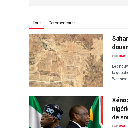
Tout
Commentaires
Sahara
douan
PAR
RSA
Les nouv
la quest
Washingt
Xénop
nigér
de so
PAR
RSA