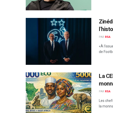
Zinéd
l’hist
PAR
RSA
«À l'issu
de Footba
La CE
monna
PAR
RSA
Les chef
la monnai