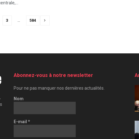
entrale,...
3
…
584
Abonnez-vous à notre newsletter
A
Pour ne pas manquer nos dernières actualités.
,
Nom
es
E-mail
*