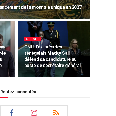
lancement de la monnaie unique en 2027
AFRIQUE
maye
ONU: l’ex-président
rée
sénégalais Macky Sall
u
défend sa candidature au
o
poste de secrétaire général
Restez connectés