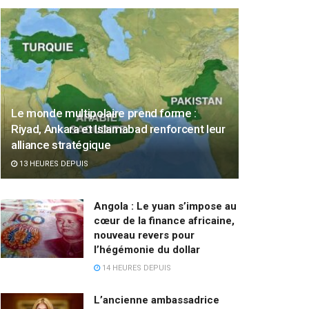
Le monde multipolaire prend forme :
Riyad, Ankara et Islamabad renforcent leur
alliance stratégique
13 HEURES DEPUIS
Angola : Le yuan s’impose au
cœur de la finance africaine,
nouveau revers pour
l’hégémonie du dollar
14 HEURES DEPUIS
L’ancienne ambassadrice