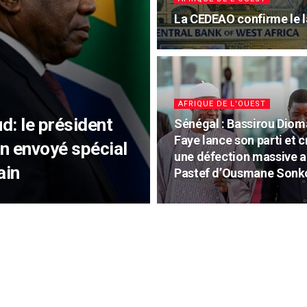
La CEDEAO confirme le 
AFRIQUE DE L'OUEST
d: le président
Sénégal : Bassirou Dio
Faye lance son parti et c
un envoyé spécial
une défection massive a
ain
Pastef d’Ousmane Sonk