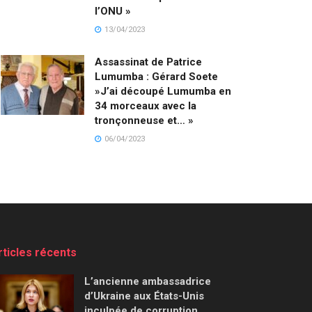
l’ONU »
13/04/2023
Assassinat de Patrice
Lumumba : Gérard Soete
»J’ai découpé Lumumba en
34 morceaux avec la
tronçonneuse et… »
06/04/2023
rticles récents
L’ancienne ambassadrice
d’Ukraine aux États-Unis
inculpée de corruption