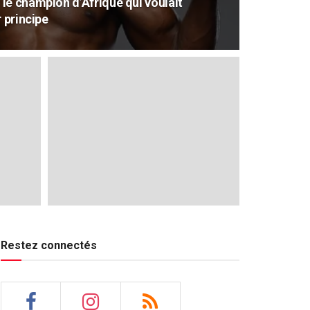
le champion d’Afrique qui voulait
 principe
Restez connectés