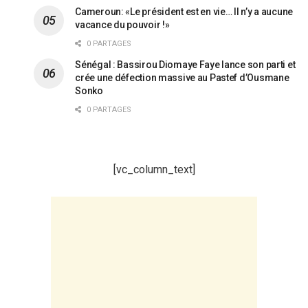
Cameroun: «Le président est en vie… Il n’y a aucune
vacance du pouvoir !»
0 PARTAGES
Sénégal : Bassirou Diomaye Faye lance son parti et
crée une défection massive au Pastef d’Ousmane
Sonko
0 PARTAGES
[vc_column_text]