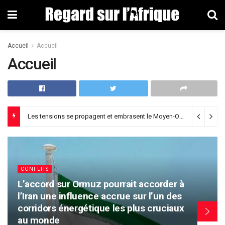
Accueil
Accueil
Accueil
Ceuta : clés pour comprendre le labyrinthe d’une crise migratoire permanente
er à
 des
CONFLITS
iaux
Les tensions se propagent et
embrasent le Moyen-Orient