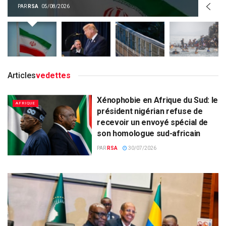
PAR
RSA
05/08/2026
Articles
vedettes
Xénophobie en Afrique du Sud: le
AFRIQUE
président nigérian refuse de
recevoir un envoyé spécial de
son homologue sud-africain
PAR
RSA
30/07/2026