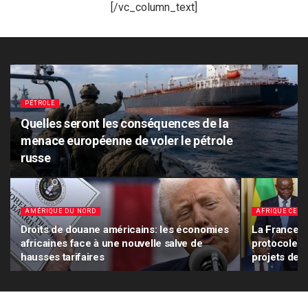
[/vc_column_text]
PÉTROLE
Quelles seront les conséquences de la
menace européenne de voler le pétrole
russe
AMÉRIQUE DU NORD
AFRIQUE CENT
Droits de douane américains: les économies
La France e
africaines face à une nouvelle salve de
protocole in
hausses tarifaires
projets de 