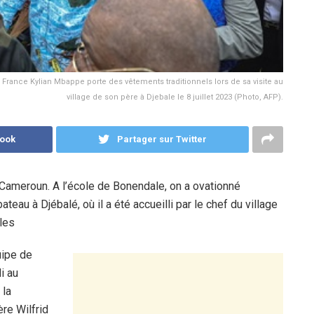
e France Kylian Mbappe porte des vêtements traditionnels lors de sa visite au
village de son père à Djebale le 8 juillet 2023 (Photo, AFP).
book
Partager sur Twitter
ameroun. A l’école de Bonendale, on a ovationné
eau à Djébalé, où il a été accueilli par le chef du village
les
uipe de
i au
 la
re Wilfrid