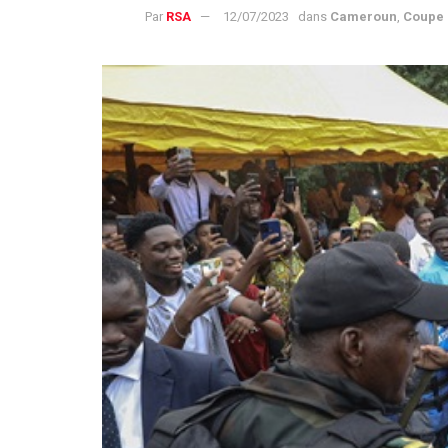
Par
RSA
12/07/2023
dans
Cameroun
,
Coupe