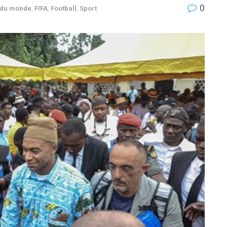
0
 du monde
,
FIFA
,
Football
,
Sport