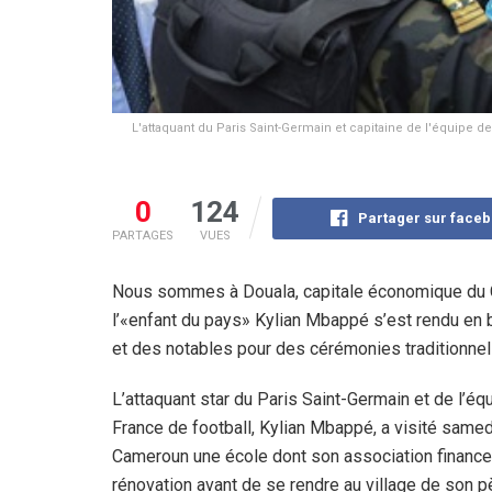
L'attaquant du Paris Saint-Germain et capitaine de l'équipe d
0
124
Partager sur face
PARTAGES
VUES
Nous sommes à Douala, capitale économique du C
l’«enfant du pays» Kylian Mbappé s’est rendu en bat
et des notables pour des cérémonies traditionnel
L’attaquant star du Paris Saint-Germain et de l’éq
France de football, Kylian Mbappé, a visité samed
Cameroun une école dont son association finance
rénovation avant de se rendre au village de son pè