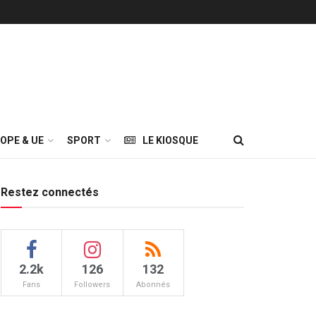
OPE & UE
SPORT
LE KIOSQUE
Restez connectés
2.2k
126
132
Fans
Followers
Abonnés