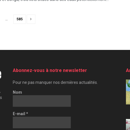
…
585
Abonnez-vous à notre newsletter
A
Pour ne pas manquer nos dernières actualités.
,
Nom
es
E-mail
*