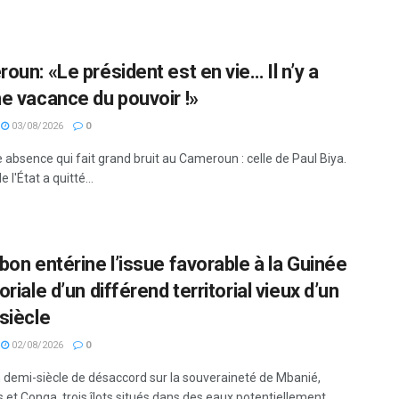
oun: «Le président est en vie… Il n’y a
e vacance du pouvoir !»
03/08/2026
0
 absence qui fait grand bruit au Cameroun : celle de Paul Biya.
 l'État a quitté...
bon entérine l’issue favorable à la Guinée
riale d’un différend territorial vieux d’un
siècle
02/08/2026
0
 demi-siècle de désaccord sur la souveraineté de Mbanié,
 et Conga, trois îlots situés dans des eaux potentiellement...