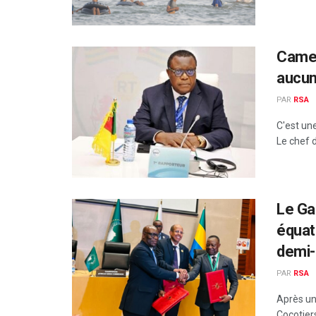
Camer
aucun
PAR
RSA
C'est une
Le chef de
Le Ga
équato
demi-
PAR
RSA
Après un
Cocotiers