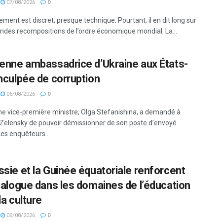
07/08/2026
0
ent est discret, presque technique. Pourtant, il en dit long sur
ondes recompositions de l’ordre économique mondial. La...
ienne ambassadrice d’Ukraine aux États-
inculpée de corruption
06/08/2026
0
ne vice-première ministre, Olga Stefanishina, a demandé à
 Zelensky de pouvoir démissionner de son poste d’envoyé
Les enquêteurs...
ssie et la Guinée équatoriale renforcent
dialogue dans les domaines de l’éducation
la culture
06/08/2026
0