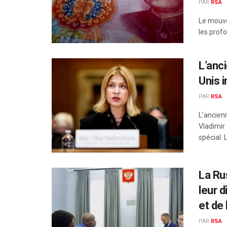
PAR
RSA
Le mouvem
les prof
L’anc
Unis 
PAR
RSA
L’ancien
Vladimir
spécial. 
La Ru
leur 
et de 
PAR
RSA