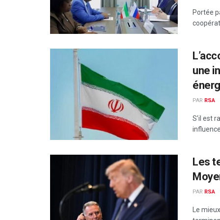
Portée p
coopérati
L’acc
une i
énerg
PAR
RSA
S’il est 
influence
Les t
Moyen
PAR
RSA
Le mieux