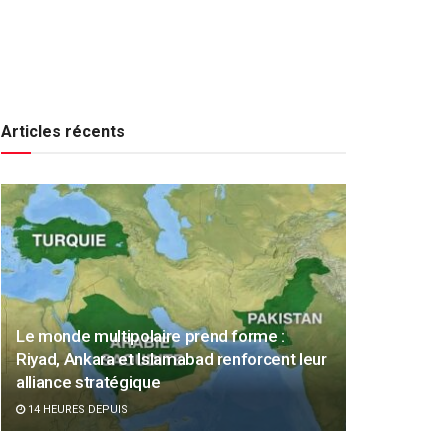
Articles récents
Le monde multipolaire prend forme :
Riyad, Ankara et Islamabad renforcent leur
alliance stratégique
14 HEURES DEPUIS