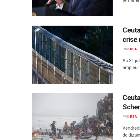
terminent
Ceuta
crise
PAR
RSA
Au 31 jui
ampleur 
Ceuta:
Sche
PAR
RSA
Vendredi
de dizain