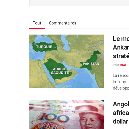
Tout
Commentaires
Le mo
Ankar
strat
PAR
RSA
La renco
la Turqu
développ
Angol
afric
dollar