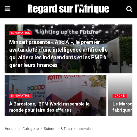
INNOVATION
Minsait présente « AlicIA », le premier
avatar doté d’une intelligence artificielle
qui aidera les indépendants et les PME à
gérer leurs finances
INNOVATION
DRONE
À Barcelone, IBTM World rassemble le
Le Maroc se
monde pour faire des affaires
fabriquer 
Accueil
Categorie
Sciences & Tech
Innovation