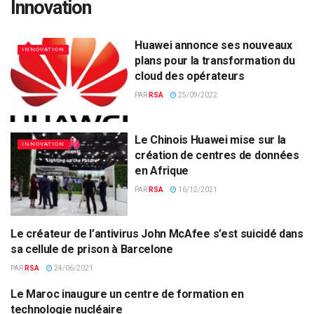
Innovation
Huawei annonce ses nouveaux
INNOVATION
plans pour la transformation du
cloud des opérateurs
PAR
RSA
25/09/2022
Le Chinois Huawei mise sur la
INNOVATION
création de centres de données
en Afrique
PAR
RSA
16/12/2021
Le créateur de l’antivirus John McAfee s’est suicidé dans
INNOVATION
sa cellule de prison à Barcelone
PAR
RSA
24/06/2021
Le Maroc inaugure un centre de formation en
INNOVATION
technologie nucléaire