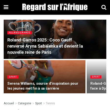
ROLAND-GARROS
Roland-Garros 2025 : Coco Gauff
renverse Aryna Sabalenka et devient la
nouvelle reine de Paris
SPORT
SPORT
Serena Williams, source d’inspiration pour
Roland-Garr
les jeunes met fin à sa carrière
face à Djok
Accueil
Categorie
Sport
Tennis