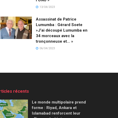
13/04/2023
Assassinat de Patrice
Lumumba : Gérard Soete
»J’ai découpé Lumumba en
34 morceaux avec la
tronçonneuse et… »
06/04/2023
rticles récents
Le monde multipolaire prend
forme : Riyad, Ankara et
Islamabad renforcent leur