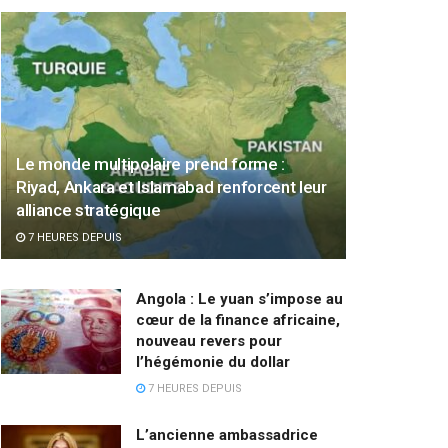
Le monde multipolaire prend forme :
Riyad, Ankara et Islamabad renforcent leur
alliance stratégique
7 HEURES DEPUIS
Angola : Le yuan s’impose au
cœur de la finance africaine,
nouveau revers pour
l’hégémonie du dollar
7 HEURES DEPUIS
L’ancienne ambassadrice