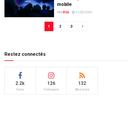
mobile
PAR
RSA
21/02/2024
1
2
3
Restez connectés
2.2k
126
132
Fans
Followers
Abonnés