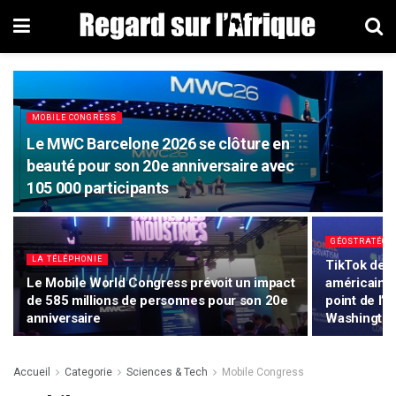
MOBILE CONGRESS
Le MWC Barcelone 2026 se clôture en
beauté pour son 20e anniversaire avec
105 000 participants
GÉOSTRATÉGI
LA TÉLÉPHONIE
TikTok devr
Le Mobile World Congress prévoit un impact
américain: 
de 585 millions de personnes pour son 20e
point de l’
anniversaire
Washington
Accueil
Categorie
Sciences & Tech
Mobile Congress