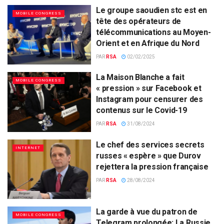
Le groupe saoudien stc est en
MOBILE CONGRESS
tête des opérateurs de
télécommunications au Moyen-
Orient et en Afrique du Nord
PAR
RSA
02/02/2025
La Maison Blanche a fait
MOBILE CONGRESS
« pression » sur Facebook et
Instagram pour censurer des
contenus sur le Covid-19
PAR
RSA
31/08/2024
Le chef des services secrets
INTERNET
russes « espère » que Durov
rejettera la pression française
PAR
RSA
28/08/2024
La garde à vue du patron de
MOBILE CONGRESS
Telegram prolongée: La Russie