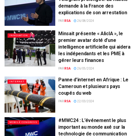
demande à la France des
explications de son arrestation
PAR
RSA
26/08/2024
Minsait présente « AlicIA », le
INNOVATION
premier avatar doté d’une
intelligence artificielle qui aidera
les indépendants et les PME à
gérer leurs finances
PAR
RSA
26/05/2024
Panne d’internet en Afrique : Le
INTERNET
Cameroun et plusieurs pays
coupés du web
PAR
RSA
22/03/2024
#MWC24 : L’événement le plus
MOBILE CONGRESS
important au monde axé sur la
technologie de communication