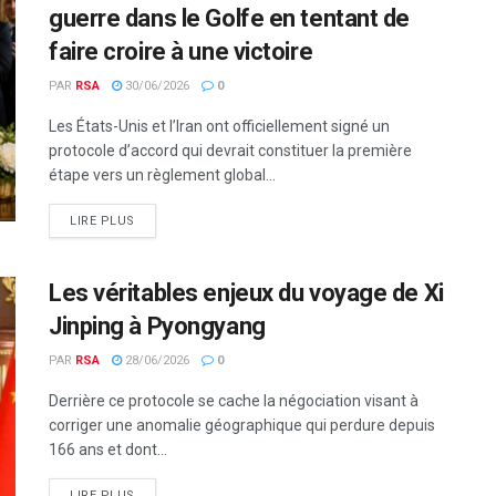
guerre dans le Golfe en tentant de
faire croire à une victoire
PAR
RSA
30/06/2026
0
Les États-Unis et l’Iran ont officiellement signé un
protocole d’accord qui devrait constituer la première
étape vers un règlement global...
LIRE PLUS
Les véritables enjeux du voyage de Xi
Jinping à Pyongyang
PAR
RSA
28/06/2026
0
Derrière ce protocole se cache la négociation visant à
corriger une anomalie géographique qui perdure depuis
166 ans et dont...
LIRE PLUS