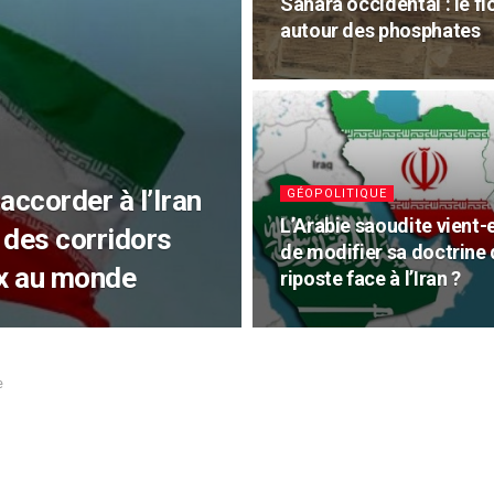
Sahara occidental : le f
autour des phosphates
accorder à l’Iran
GÉOPOLITIQUE
L’Arabie saoudite vient-e
n des corridors
de modifier sa doctrine
ux au monde
riposte face à l’Iran ?
e