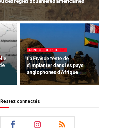
lou des règles douanières américaines
AFRIQUE DE L'OUEST
lle
La France tente de
 de
s’implanter dans les pays
anglophones d’Afrique
Restez connectés