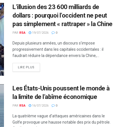
L’illusion des 23 600 milliards de
dollars : pourquoi l’occident ne peut
pas simplement « rattraper » la Chine
PAR
RSA
19/07/2026
0
Depuis plusieurs années, un discours s’impose
progressivement dans les capitales occidentales : il
faudrait réduire la dépendance envers la Chine,...
LIRE PLUS
Les États-Unis poussent le monde à
la limite de l’abîme économique
PAR
RSA
16/07/2026
0
La quatrième vague d'attaques américaines dans le
Golfe provoque une hausse notable des prix du pétrole.