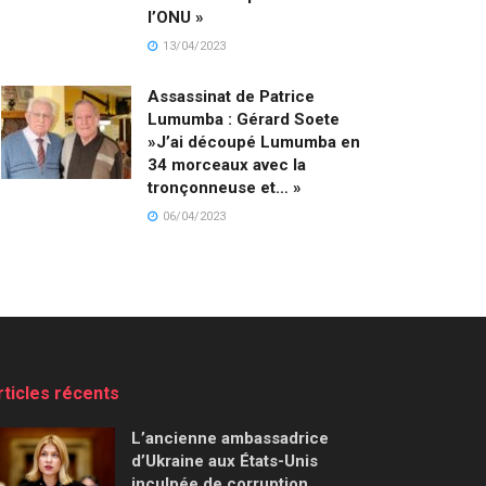
l’ONU »
13/04/2023
Assassinat de Patrice
Lumumba : Gérard Soete
»J’ai découpé Lumumba en
34 morceaux avec la
tronçonneuse et… »
06/04/2023
rticles récents
L’ancienne ambassadrice
d’Ukraine aux États-Unis
inculpée de corruption