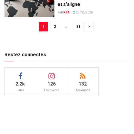
et s’aligne
PAR
RSA
27/06/2026
1
2
…
81
Restez connectés
2.2k
126
132
Fans
Followers
Abonnés