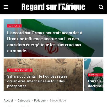
CONFLITS
L’accord sur Ormuz pourrait accorder à
l’Iran une influence accrue sur l’un des
corridors énergétique les plus cruciaux
au monde
AFRIQUE DU NORD
GÉOPOLITIQUE
Sahara occidental : le flou des règles
douanières américaines autour des
L’Arabie sa
phosphates
doctrine de 
Accueil
Categorie
Politique
Géopolitique