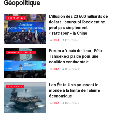
Géopolitique
L’illusion des 23 600 milliards de
GÉOPOLITIQUE
dollars : pourquoi l’occident ne
peut pas simplement
« rattraper » la Chine
PAR
RSA
19/07/2026
Forum africain de l’eau : Félix
ACTUALITÉS PAR PAYS
Tshisekedi plaide pour une
coalition continentale
PAR
RSA
18/07/2026
Les États-Unis poussent le
ÉTATS-UNIS
monde à la limite de l’abîme
économique
PAR
RSA
16/07/2026