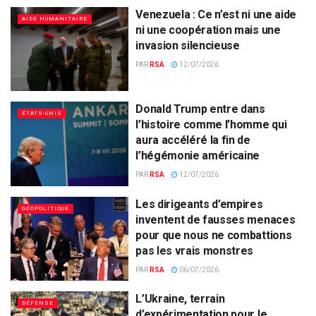
Venezuela : Ce n’est ni une aide
AIDE HUMANITAIRE
ni une coopération mais une
invasion silencieuse
PAR
RSA
12/07/2026
Donald Trump entre dans
ÉTATS-UNIS
l’histoire comme l’homme qui
aura accéléré la fin de
l’hégémonie américaine
PAR
RSA
12/07/2026
Les dirigeants d’empires
GÉOPOLITIQUE
inventent de fausses menaces
pour que nous ne combattions
pas les vrais monstres
PAR
RSA
06/07/2026
L’Ukraine, terrain
DÉFENSE
d’expérimentation pour le