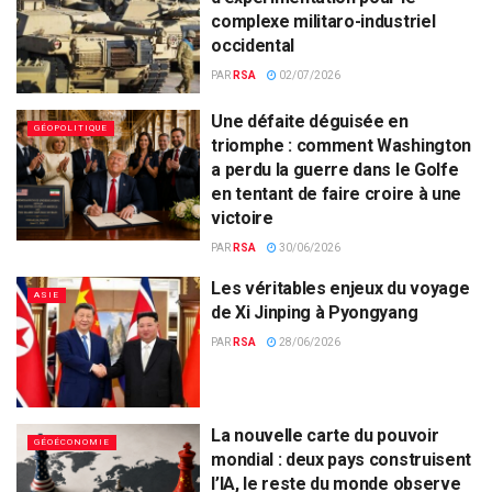
complexe militaro-industriel
occidental
PAR
RSA
02/07/2026
Une défaite déguisée en
GÉOPOLITIQUE
triomphe : comment Washington
a perdu la guerre dans le Golfe
en tentant de faire croire à une
victoire
PAR
RSA
30/06/2026
Les véritables enjeux du voyage
ASIE
de Xi Jinping à Pyongyang
PAR
RSA
28/06/2026
La nouvelle carte du pouvoir
GÉOÉCONOMIE
mondial : deux pays construisent
l’IA, le reste du monde observe