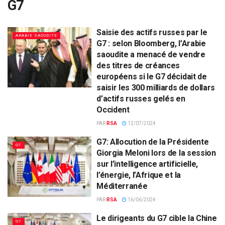
G7
Saisie des actifs russes par le
ARABIE SAOUDITE
G7 : selon Bloomberg, l’Arabie
saoudite a menacé de vendre
des titres de créances
européens si le G7 décidait de
saisir les 300 milliards de dollars
d’actifs russes gelés en
Occident
PAR
RSA
12/07/2024
G7: Allocution de la Présidente
G7
Giorgia Meloni lors de la session
sur l’intelligence artificielle,
l’énergie, l’Afrique et la
Méditerranée
PAR
RSA
16/06/2024
Le dirigeants du G7 cible la Chine
G7