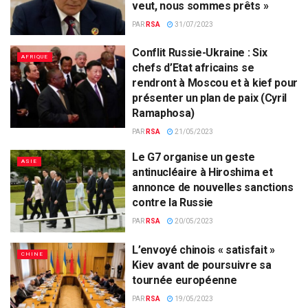
veut, nous sommes prêts »
PAR
RSA
31/07/2023
Conflit Russie-Ukraine : Six
AFRIQUE
chefs d’Etat africains se
rendront à Moscou et à kief pour
présenter un plan de paix (Cyril
Ramaphosa)
PAR
RSA
21/05/2023
Le G7 organise un geste
ASIE
antinucléaire à Hiroshima et
annonce de nouvelles sanctions
contre la Russie
PAR
RSA
20/05/2023
L’envoyé chinois « satisfait »
CHINE
Kiev avant de poursuivre sa
tournée européenne
PAR
RSA
19/05/2023