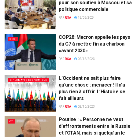
pour son soutien à Moscou et sa
politique commerciale
PAR
RSA
15/06/2024
COP28: Macron appelle les pays
G 20
du G7 à mettre fin au charbon
«avant 2030»
PAR
RSA
02/12/2023
L’Occident ne sait plus faire
DIPLOMATIE ÉCONOMIQUE
qu’une chose : menacer ! Il n’a
plus rien à offrir. L’Histoire se
fait ailleurs
PAR
RSA
02/10/2023
Poutine : « Personne ne veut
G7
d’affrontements entre la Russie
et l’OTAN, mais si quelqu’un le