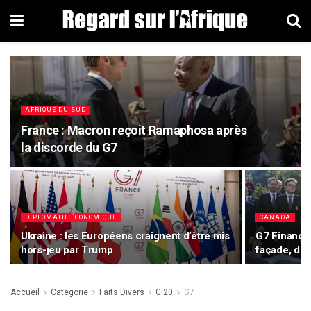
AFRIQUE DU SUD
France : Macron reçoit Ramaphosa après
la discorde du G7
DIPLOMATIE ÉCONOMIQUE
CANADA
Ukraine : les Européens craignent d’être mis
G7 Finance
hors-jeu par Trump
façade, dé
Accueil
Categorie
Faits Divers
G 20
G7