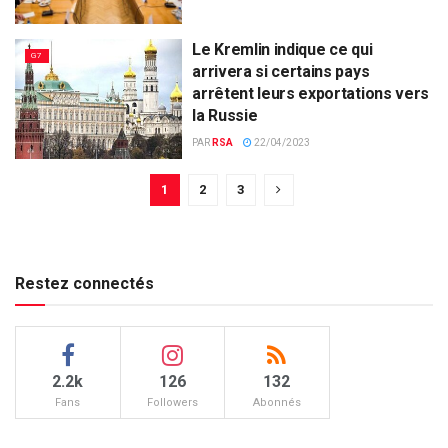
Le Kremlin indique ce qui
G7
arrivera si certains pays
arrêtent leurs exportations vers
la Russie
PAR
RSA
22/04/2023
1
2
3
Restez connectés
2.2k
126
132
Fans
Followers
Abonnés