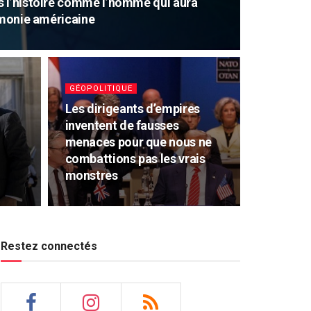
 l’histoire comme l’homme qui aura
émonie américaine
GÉOPOLITIQUE
Les dirigeants d’empires
inventent de fausses
menaces pour que nous ne
combattions pas les vrais
monstres
Restez connectés