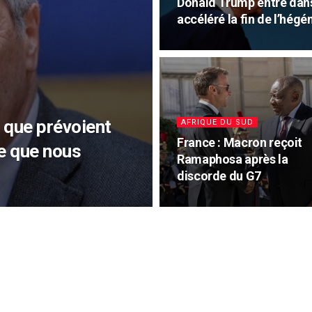
Donald Trump entre dans
accéléré la fin de l’hég
: que prévoient
AFRIQUE DU SUD
France : Macron reçoit
ce que nous
Ramaphosa après la
discorde du G7