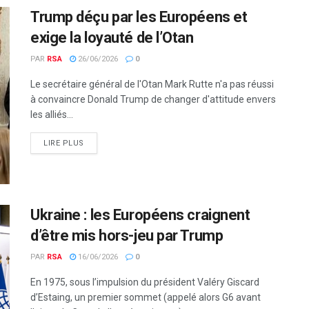
Trump déçu par les Européens et
exige la loyauté de l’Otan
PAR
RSA
26/06/2026
0
Le secrétaire général de l'Otan Mark Rutte n'a pas réussi
à convaincre Donald Trump de changer d'attitude envers
les alliés...
LIRE PLUS
Ukraine : les Européens craignent
d’être mis hors-jeu par Trump
PAR
RSA
16/06/2026
0
En 1975, sous l’impulsion du président Valéry Giscard
d’Estaing, un premier sommet (appelé alors G6 avant