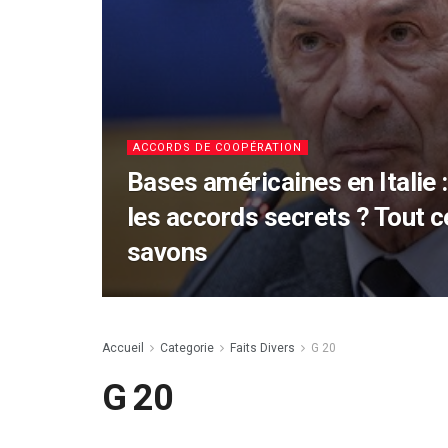
ACCORDS DE COOPÉRATION
Bases américaines en Italie 
les accords secrets ? Tout 
savons
Accueil
Categorie
Faits Divers
G 20
G 20