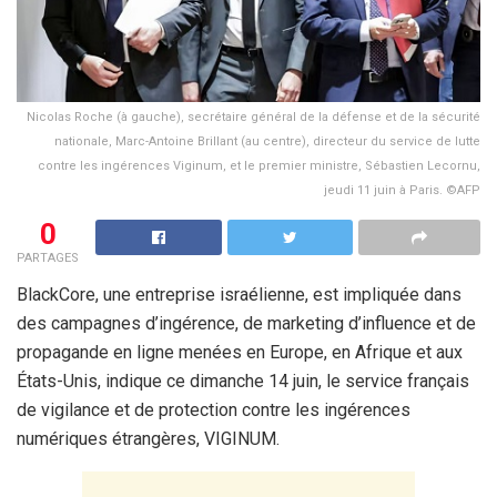
Nicolas Roche (à gauche), secrétaire général de la défense et de la sécurité
nationale, Marc-Antoine Brillant (au centre), directeur du service de lutte
contre les ingérences Viginum, et le premier ministre, Sébastien Lecornu,
jeudi 11 juin à Paris. ©AFP
0
PARTAGES
BlackCore, une entreprise israélienne, est impliquée dans
des campagnes d’ingérence, de marketing d’influence et de
propagande en ligne menées en Europe, en Afrique et aux
États-Unis, indique ce dimanche 14 juin, le service français
de vigilance et de protection contre les ingérences
numériques étrangères, VIGINUM.