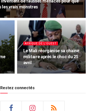
s inventent de fausses menaces pour que
 les vrais monstres
AFRIQUE DE L'OUEST
Le Mali réorganise sa chaîne
rne
militaire après le choc du 25
avril
Restez connectés