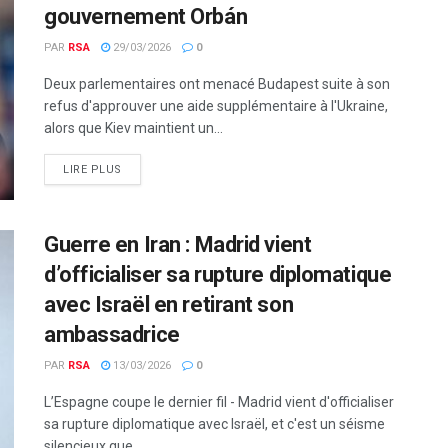
gouvernement Orbán
PAR
RSA
29/03/2026
0
Deux parlementaires ont menacé Budapest suite à son
refus d'approuver une aide supplémentaire à l'Ukraine,
alors que Kiev maintient un...
LIRE PLUS
Guerre en Iran : Madrid vient
d’officialiser sa rupture diplomatique
avec Israël en retirant son
ambassadrice
PAR
RSA
13/03/2026
0
L’Espagne coupe le dernier fil - Madrid vient d'officialiser
sa rupture diplomatique avec Israël, et c'est un séisme
silencieux que...