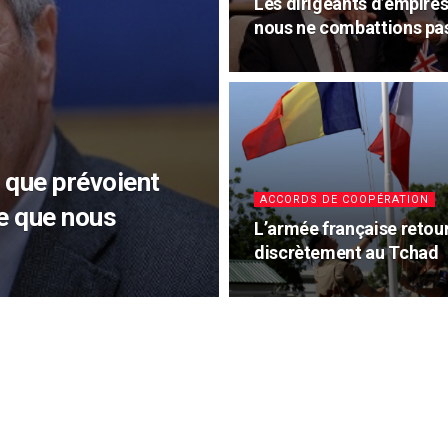
Les dirigeants d’empire
nous ne combattions pas
: que prévoient
ACCORDS DE COOPÉRATION
ce que nous
L’armée française retou
discrètement au Tchad