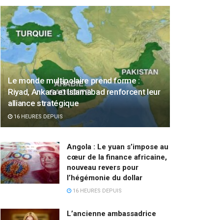
Le monde multipolaire prend forme :
Riyad, Ankara et Islamabad renforcent leur
alliance stratégique
16 HEURES DEPUIS
Angola : Le yuan s’impose au
cœur de la finance africaine,
nouveau revers pour
l’hégémonie du dollar
16 HEURES DEPUIS
L’ancienne ambassadrice