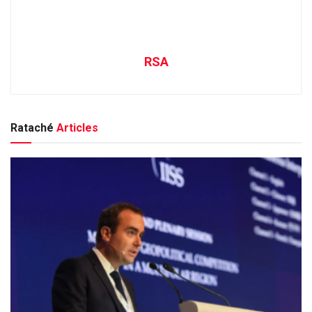
RSA
Rataché
Articles