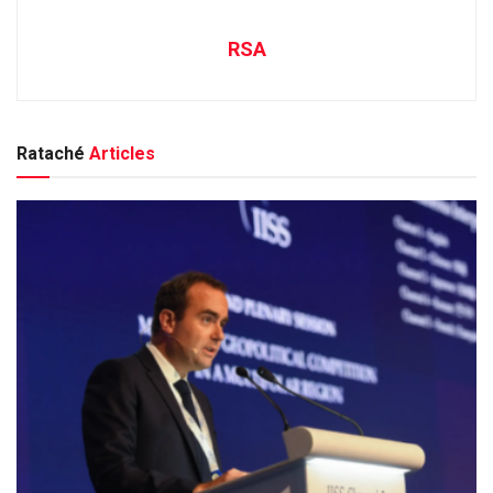
RSA
Rataché
Articles