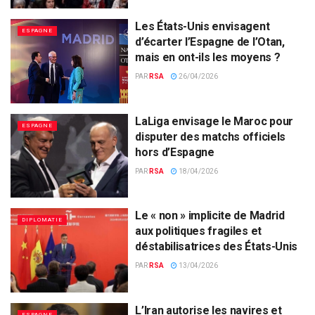
Les États-Unis envisagent
ESPAGNE
d’écarter l’Espagne de l’Otan,
mais en ont-ils les moyens ?
PAR
RSA
26/04/2026
LaLiga envisage le Maroc pour
ESPAGNE
disputer des matchs officiels
hors d’Espagne
PAR
RSA
18/04/2026
Le « non » implicite de Madrid
DIPLOMATIE
aux politiques fragiles et
déstabilisatrices des États-Unis
PAR
RSA
13/04/2026
L’Iran autorise les navires et
ESPAGNE