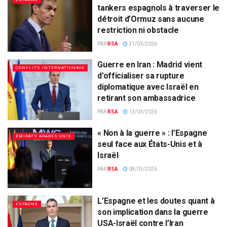
tankers espagnols à traverser le
détroit d’Ormuz sans aucune
restriction ni obstacle
PAR
RSA
31/03/2026
Guerre en Iran : Madrid vient
CONFLITS INTERNATIONAUX
d’officialiser sa rupture
diplomatique avec Israël en
retirant son ambassadrice
PAR
RSA
13/03/2026
« Non à la guerre » : l’Espagne
ÉMIRATS ARABES UNIS
seul face aux États-Unis et à
Israël
PAR
RSA
08/03/2026
L’Espagne et les doutes quant à
ESPAGNE
son implication dans la guerre
USA-Israël contre l’Iran