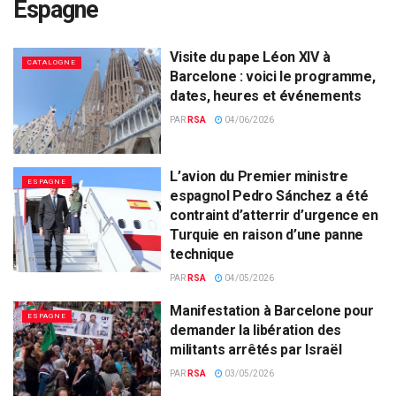
Espagne
Visite du pape Léon XIV à
CATALOGNE
Barcelone : voici le programme,
dates, heures et événements
PAR
RSA
04/06/2026
L’avion du Premier ministre
ESPAGNE
espagnol Pedro Sánchez a été
contraint d’atterrir d’urgence en
Turquie en raison d’une panne
technique
PAR
RSA
04/05/2026
Manifestation à Barcelone pour
ESPAGNE
demander la libération des
militants arrêtés par Israël
PAR
RSA
03/05/2026