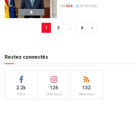
PAR
RSA
05/03/2026
1
2
…
6
Restez connectés
2.2k
126
132
Fans
Followers
Abonnés