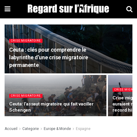
CRISE MIGRATOIRE
Ceuta : clés pour comprendre le
labyrinthe d’une crise migratoire
permanente
CRISE MIGRAT
CRISE MIGRATOIRE
Crise migra
Ceuta: l’assaut migratoire qui fait vaciller
auraient re
Schengen
record hist
Accueil
Categorie
Europe & Monde
Espagne