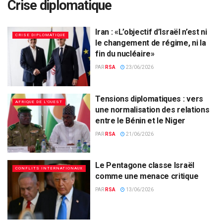
Crise diplomatique
Iran : «L’objectif d’Israël n’est ni
CRISE DIPLOMATIQUE
le changement de régime, ni la
fin du nucléaire»
PAR
RSA
23/06/2026
Tensions diplomatiques : vers
AFRIQUE DE L'OUEST
une normalisation des relations
entre le Bénin et le Niger
PAR
RSA
21/06/2026
Le Pentagone classe Israël
CONFLITS INTERNATIONAUX
comme une menace critique
PAR
RSA
13/06/2026