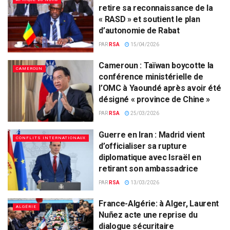
retire sa reconnaissance de la
« RASD » et soutient le plan
d’autonomie de Rabat
PAR
RSA
15/04/2026
Cameroun : Taïwan boycotte la
CAMEROUN
conférence ministérielle de
l’OMC à Yaoundé après avoir été
désigné « province de Chine »
PAR
RSA
25/03/2026
Guerre en Iran : Madrid vient
CONFLITS INTERNATIONAUX
d’officialiser sa rupture
diplomatique avec Israël en
retirant son ambassadrice
PAR
RSA
13/03/2026
France-Algérie: à Alger, Laurent
ALGÉRIE
Nuñez acte une reprise du
dialogue sécuritaire