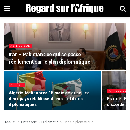
ASIE DU SUD
Iran – Pakistan : ce qui se passe
réellement sur le plan diplomatique
ALGÉRIE
AFRIQUE DU 
Algérie-Mali : après 15 mois de crise, les
deux pays rétablissent leurs relations
France : Ma
diplomatiques
discorde d
Accueil
Categorie
Diplomatie
Crise diplomatique