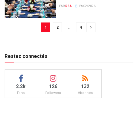
PAR
RSA
19/02/2026
1
2
…
4
Restez connectés
2.2k
126
132
Fans
Followers
Abonnés