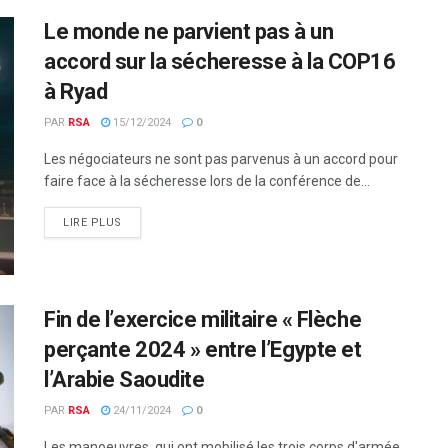
Le monde ne parvient pas à un
accord sur la sécheresse à la COP16
à Ryad
PAR
RSA
15/12/2024
0
Les négociateurs ne sont pas parvenus à un accord pour
faire face à la sécheresse lors de la conférence de...
LIRE PLUS
Fin de l’exercice militaire « Flèche
perçante 2024 » entre l’Egypte et
l’Arabie Saoudite
PAR
RSA
24/11/2024
0
Les manoeuvres, qui ont mobilisé les trois corps d'armée