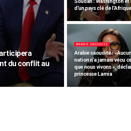
Soudan : Washington et R
d’un pays clé de l’Afriqu
ARABIE SAOUDITE
articipera
Arabie saoudite : «Aucu
nation n’a jamais vécu c
t du conflit au
que nous vivons », décla
princesse Lamia