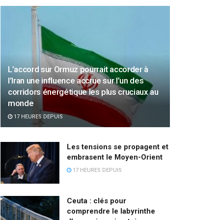
L’accord sur Ormuz pourrait accorder à
l’Iran une influence accrue sur l’un des
corridors énergétique les plus cruciaux au
monde
17 HEURES DEPUIS
Les tensions se propagent et
embrasent le Moyen-Orient
17 HEURES DEPUIS
Ceuta : clés pour
comprendre le labyrinthe