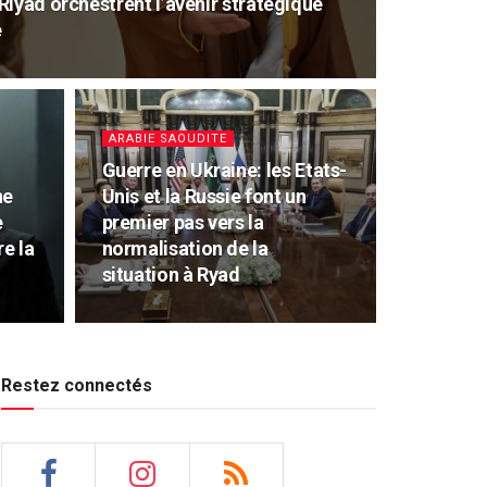
iyad orchestrent l’avenir stratégique
e
ARABIE SAOUDITE
Guerre en Ukraine: les Etats-
ne
Unis et la Russie font un
e
premier pas vers la
re la
normalisation de la
situation à Ryad
Restez connectés