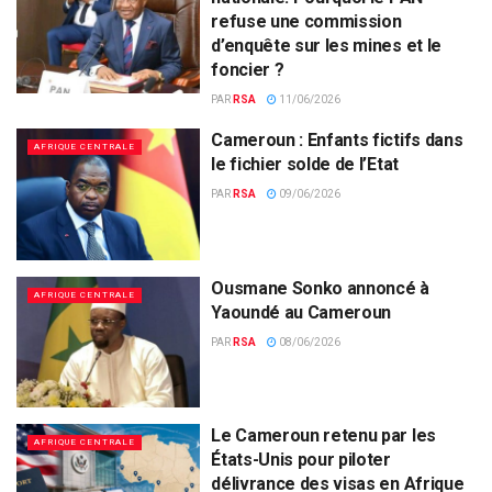
refuse une commission
d’enquête sur les mines et le
foncier ?
PAR
RSA
11/06/2026
Cameroun : Enfants fictifs dans
AFRIQUE CENTRALE
le fichier solde de l’Etat
PAR
RSA
09/06/2026
Ousmane Sonko annoncé à
AFRIQUE CENTRALE
Yaoundé au Cameroun
PAR
RSA
08/06/2026
Le Cameroun retenu par les
AFRIQUE CENTRALE
États-Unis pour piloter
délivrance des visas en Afrique