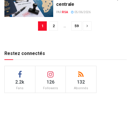
centrale
PAR
RSA
05/06/2026
1
2
…
59
Restez connectés
2.2k
126
132
Fans
Followers
Abonnés