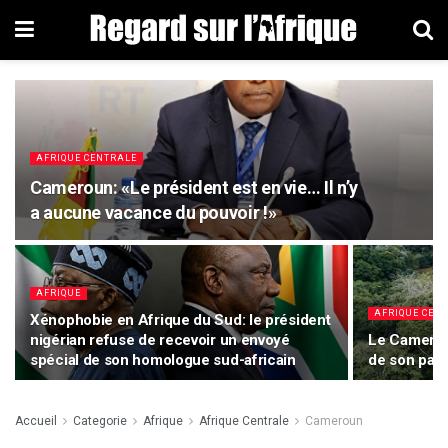
AFRIQUE CENTRALE
Cameroun: «Le président est en vie… Il n’y
a aucune vacance du pouvoir !»
AFRIQUE
AFRIQUE CEN
Xénophobie en Afrique du Sud: le président
nigérian refuse de recevoir un envoyé
Le Cameroun
spécial de son homologue sud-africain
de son patr
Accueil
Categorie
Afrique
Afrique Centrale
Cameroun