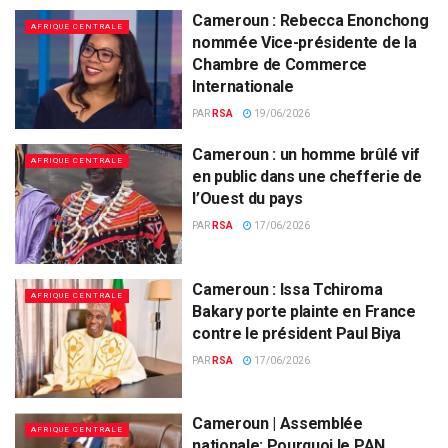
Cameroun : Rebecca Enonchong
AFRIQUE CENTRALE
nommée Vice-présidente de la
Chambre de Commerce
Internationale
PAR
RSA
19/06/2026
Cameroun : un homme brûlé vif
AFRIQUE CENTRALE
en public dans une chefferie de
l’Ouest du pays
PAR
RSA
17/06/2026
Cameroun : Issa Tchiroma
AFRIQUE CENTRALE
Bakary porte plainte en France
contre le président Paul Biya
PAR
RSA
17/06/2026
Cameroun | Assemblée
AFRIQUE CENTRALE
nationale: Pourquoi le PAN