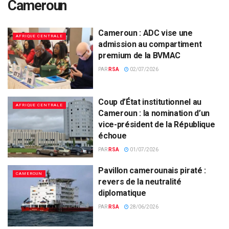
Cameroun
Cameroun : ADC vise une
AFRIQUE CENTRALE
admission au compartiment
premium de la BVMAC
PAR
RSA
02/07/2026
Coup d’État institutionnel au
AFRIQUE CENTRALE
Cameroun : la nomination d’un
vice-président de la République
échoue
PAR
RSA
01/07/2026
Pavillon camerounais piraté :
CAMEROUN
revers de la neutralité
diplomatique
PAR
RSA
28/06/2026