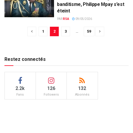
banditisme, Philippe Mpay s’est
éteint
PAR
RSA
09/05/2026
1
2
3
…
59
Restez connectés
2.2k
126
132
Fans
Followers
Abonnés