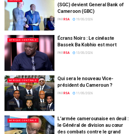
(SGC) devient General Bank of
Cameroon (GBC)
PAR
RSA
19/05/2026
Écrans Noirs : Le cinéaste
AFRIQUE CENTRALE
Bassek Ba Kobhio est mort
PAR
RSA
13/05/2026
Qui sera le nouveau Vice-
AFRIQUE CENTRALE
président du Cameroun ?
PAR
RSA
11/05/2026
L’armée camerounaise en deuil :
AFRIQUE CENTRALE
le Général de division au cœur
des combats contre le grand