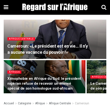
AFRIQUE CENTRALE
Cameroun: «Le président est en vie… Il n’y
a aucune vacance du pouvoir !»
AFRIQUE
AFRIQUE CEN
Xénophobie en Afrique du Sud: le président
nigérian refuse de recevoir un envoyé
Le Cameroun
spécial de son homologue sud-africain
de son patr
Accueil
Categorie
Afrique
Afrique Centrale
Cameroun