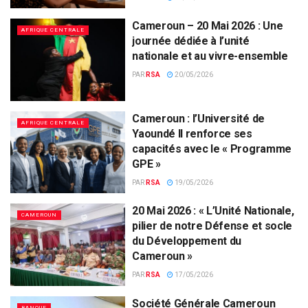
Cameroun – 20 Mai 2026 : Une
AFRIQUE CENTRALE
journée dédiée à l’unité
nationale et au vivre-ensemble
PAR
RSA
20/05/2026
Cameroun : l’Université de
AFRIQUE CENTRALE
Yaoundé II renforce ses
capacités avec le « Programme
GPE »
PAR
RSA
19/05/2026
20 Mai 2026 : « L’Unité Nationale,
CAMEROUN
pilier de notre Défense et socle
du Développement du
Cameroun »
PAR
RSA
17/05/2026
Société Générale Cameroun
BANQUE