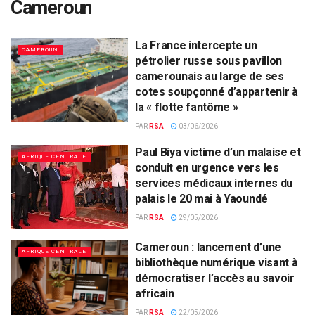
Cameroun
La France intercepte un
CAMEROUN
pétrolier russe sous pavillon
camerounais au large de ses
cotes soupçonné d’appartenir à
la « flotte fantôme »
PAR
RSA
03/06/2026
Paul Biya victime d’un malaise et
AFRIQUE CENTRALE
conduit en urgence vers les
services médicaux internes du
palais le 20 mai à Yaoundé
PAR
RSA
29/05/2026
Cameroun : lancement d’une
AFRIQUE CENTRALE
bibliothèque numérique visant à
démocratiser l’accès au savoir
africain
PAR
RSA
22/05/2026