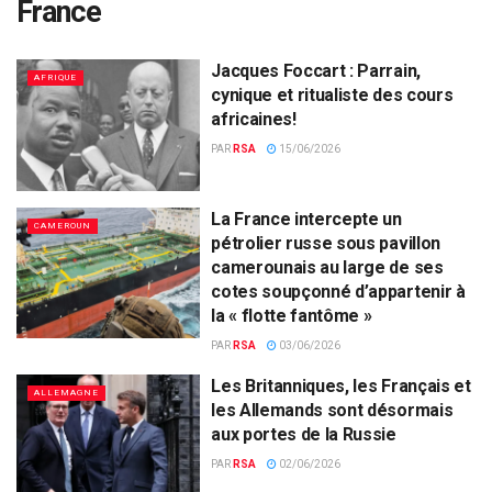
France
Jacques Foccart : Parrain,
AFRIQUE
cynique et ritualiste des cours
africaines!
PAR
RSA
15/06/2026
La France intercepte un
CAMEROUN
pétrolier russe sous pavillon
camerounais au large de ses
cotes soupçonné d’appartenir à
la « flotte fantôme »
PAR
RSA
03/06/2026
Les Britanniques, les Français et
ALLEMAGNE
les Allemands sont désormais
aux portes de la Russie
PAR
RSA
02/06/2026