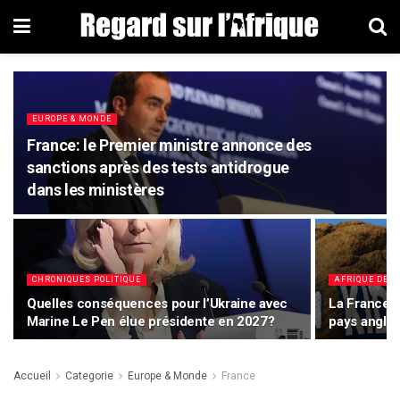
EUROPE & MONDE
France: le Premier ministre annonce des
sanctions après des tests antidrogue
dans les ministères
CHRONIQUES POLITIQUE
AFRIQUE DE L
Quelles conséquences pour l’Ukraine avec
La France t
Marine Le Pen élue présidente en 2027?
pays anglo
Accueil
Categorie
Europe & Monde
France