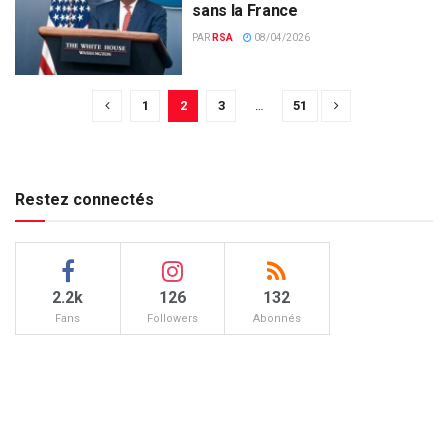
sans la France
PAR
RSA
08/04/2026
1
2
3
…
51
Restez connectés
2.2k
126
132
Fans
Followers
Abonnés