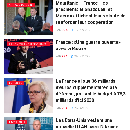
Mauritanie – France : les
AFRIQUE DU NORD
présidents El Ghazouani et
Macron affichent leur volonté de
renforcer leur coopération
PAR
RSA
16/04/2026
France : «Une guerre ouverte»
CONFLITS INTERNATIONAUX
avec la Russie
PAR
RSA
09/04/2026
La France alloue 36 milliards
DÉFENSE
d’euros supplémentaires à la
défense, portant le budget à 76,3
milliards d’ici 2030
PAR
RSA
09/04/2026
Les États-Unis veulent une
ÉTATS-UNIS
nouvelle OTAN avec l’Ukraine