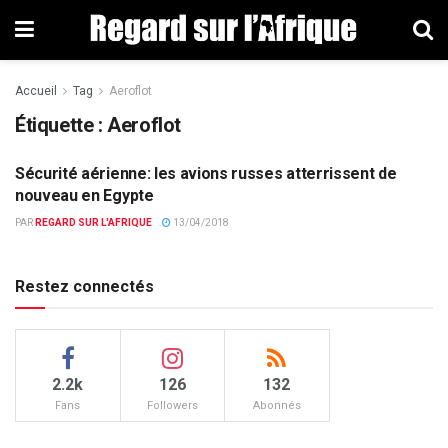
Accueil
Tag
Aeroflot
Étiquette : Aeroflot
Sécurité aérienne: les avions russes atterrissent de
DÉFENSE
nouveau en Egypte
PAR
REGARD SUR L'AFRIQUE
13/04/2018
Restez connectés
2.2k
126
132
Fans
Followers
Abonnés