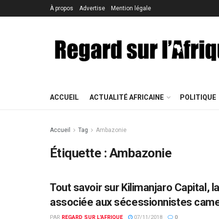
À propos
Advertise
Mention légale
ACCUEIL
ACTUALITÉ AFRICAINE
POLITIQUE
Accueil
Tag
Ambazonie
Étiquette : Ambazonie
Tout savoir sur Kilimanjaro Capital,
ACTUALITÉS PAR PAYS
associée aux sécessionnistes cam
PAR
REGARD SUR L'AFRIQUE
07/11/2018
0