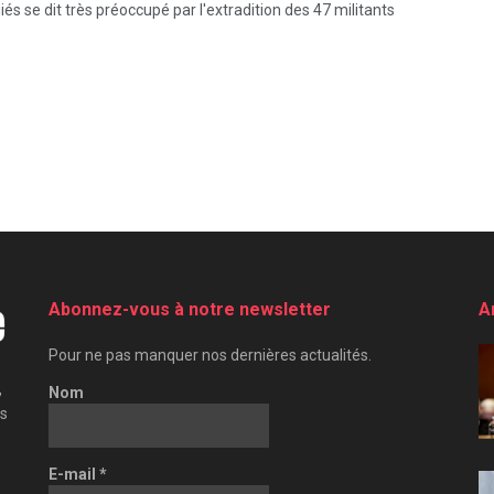
s se dit très préoccupé par l'extradition des 47 militants
Abonnez-vous à notre newsletter
A
Pour ne pas manquer nos dernières actualités.
,
Nom
es
E-mail
*