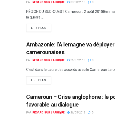
PAR
REGARD SUR L'AFRIQUE
03/08/2018
0
RÉGION DU SUD-OUEST Cameroun, 2 août 2018|Emmanu
la guerre ...
LIRE PLUS
Ambazonie: l’Allemagne va déployer 
ACTUALITÉS PAR PAYS
camerounaises
PAR
REGARD SUR L'AFRIQUE
26/07/2018
0
C'est dans le cadre des accords avec le Cameroun Le co
LIRE PLUS
Cameroun – Crise anglophone : le po
ACTUALITÉS PAR PAYS
favorable au dialogue
PAR
REGARD SUR L'AFRIQUE
26/05/2018
0