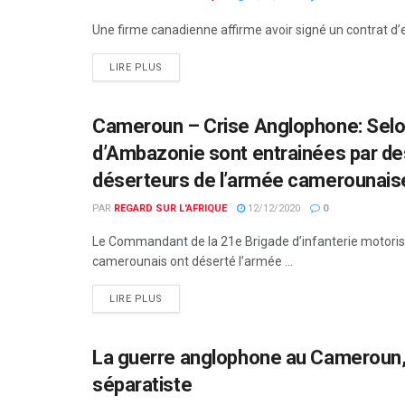
Une firme canadienne affirme avoir signé un contrat d’e
LIRE PLUS
Cameroun – Crise Anglophone: Selon
ACTUALITÉS PAR PAYS
d’Ambazonie sont entrainées par de
déserteurs de l’armée camerounais
PAR
REGARD SUR L'AFRIQUE
12/12/2020
0
Le Commandant de la 21e Brigade d’infanterie motorisée
camerounais ont déserté l’armée ...
LIRE PLUS
La guerre anglophone au Cameroun, 2è
ACTUALITÉS PAR PAYS
séparatiste