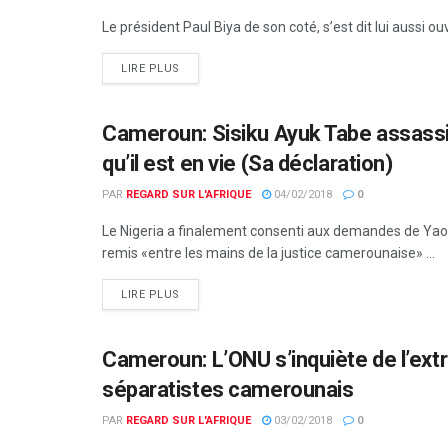
Le président Paul Biya de son coté, s’est dit lui aussi ou
LIRE PLUS
Cameroun: Sisiku Ayuk Tabe assassi
ACTUALITÉS PAR PAYS
qu’il est en vie (Sa déclaration)
PAR
REGARD SUR L'AFRIQUE
04/02/2018
0
Le Nigeria a finalement consenti aux demandes de Yao
remis «entre les mains de la justice camerounaise» ...
LIRE PLUS
Cameroun: L’ONU s’inquiète de l’extr
ACTUALITÉS PAR PAYS
séparatistes camerounais
PAR
REGARD SUR L'AFRIQUE
03/02/2018
0