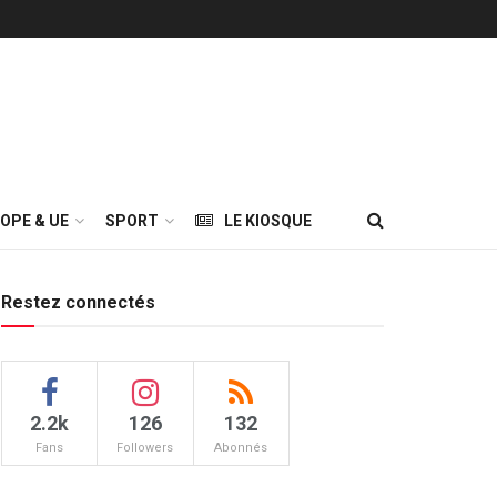
OPE & UE
SPORT
LE KIOSQUE
Restez connectés
2.2k
126
132
Fans
Followers
Abonnés