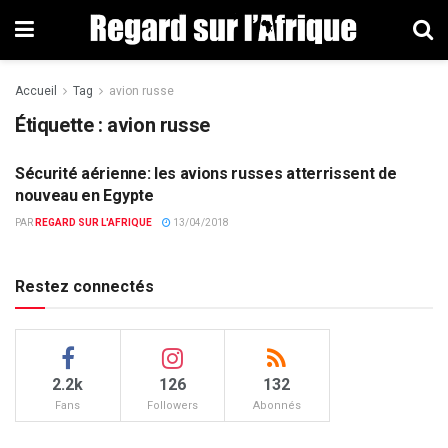
Accueil
Tag
avion russe
Étiquette : avion russe
Sécurité aérienne: les avions russes atterrissent de
DÉFENSE
nouveau en Egypte
PAR
REGARD SUR L'AFRIQUE
13/04/2018
Restez connectés
2.2k
126
132
Fans
Followers
Abonnés