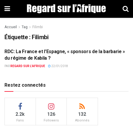
Accueil
Tag
Filimbi
Étiquette : Filimbi
RDC: La France et l’Espagne, « sponsors de la barbarie »
ACTUALITÉS PAR PAYS
du régime de Kabila ?
PAR
REGARD SUR L'AFRIQUE
22/01/2018
Restez connectés
2.2k
126
132
Fans
Followers
Abonnés