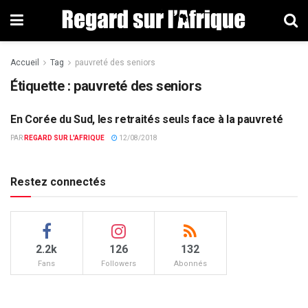
Accueil
Tag
pauvreté des seniors
Étiquette : pauvreté des seniors
En Corée du Sud, les retraités seuls face à la pauvreté
ACTUALITÉS PAR PAYS
PAR
REGARD SUR L'AFRIQUE
12/08/2018
Restez connectés
2.2k
126
132
Fans
Followers
Abonnés