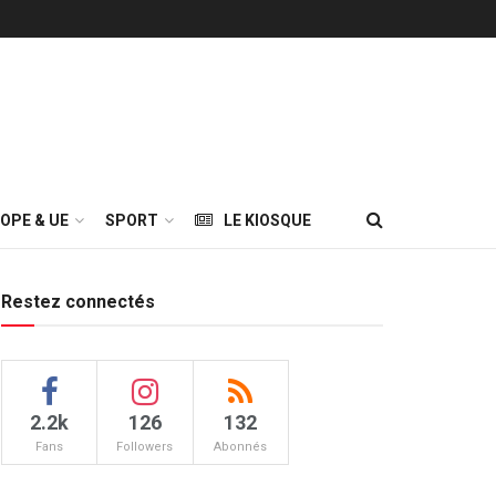
OPE & UE
SPORT
LE KIOSQUE
Restez connectés
2.2k
126
132
Fans
Followers
Abonnés