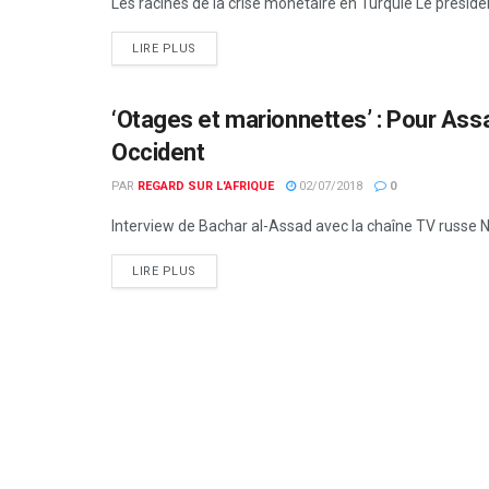
Les racines de la crise monétaire en Turquie Le présiden
LIRE PLUS
‘Otages et marionnettes’ : Pour Assa
ACTUALITÉS PAR PAYS
Occident
PAR
REGARD SUR L'AFRIQUE
02/07/2018
0
Interview de Bachar al-Assad avec la chaîne TV russe NT
LIRE PLUS