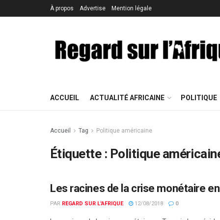
À propos
Advertise
Mention légale
ACCUEIL
ACTUALITÉ AFRICAINE
POLITIQUE
Accueil
Tag
Politique américaine
Étiquette : Politique américain
Les racines de la crise monétaire en
COMMERCE
PAR
REGARD SUR L'AFRIQUE
12/08/2018
0