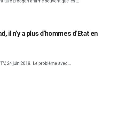
t turc Erdogan affirme souvent que les ...
d, il n’y a plus d’hommes d’Etat en
V, 24 juin 2018. Le problème avec ...