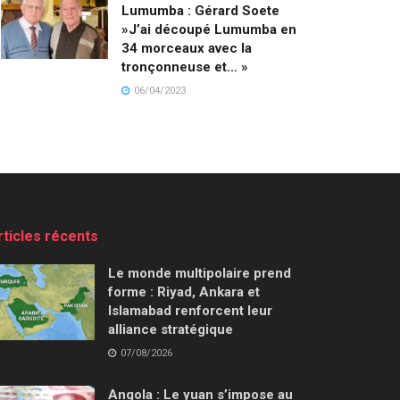
Lumumba : Gérard Soete
»J’ai découpé Lumumba en
34 morceaux avec la
tronçonneuse et… »
06/04/2023
rticles récents
Le monde multipolaire prend
forme : Riyad, Ankara et
Islamabad renforcent leur
alliance stratégique
07/08/2026
Angola : Le yuan s’impose au