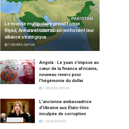
Le monde multipolaire prend forme :
Riyad, Ankara et Islamabad renforcent leur
alliance stratégique
7 HEURES DEPUIS
Angola : Le yuan s’impose au
cœur de la finance africaine,
nouveau revers pour
l’hégémonie du dollar
7 HEURES DEPUIS
L’ancienne ambassadrice
d’Ukraine aux États-Unis
inculpée de corruption
1 JOUR DEPUIS