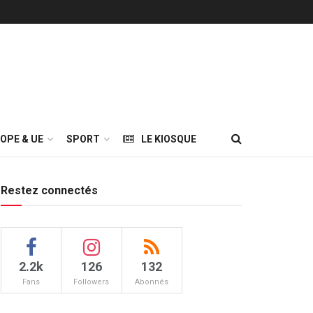
OPE & UE
SPORT
LE KIOSQUE
Restez connectés
2.2k
126
132
Fans
Followers
Abonnés