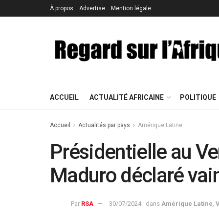
À propos
Advertise
Mention légale
ACCUEIL
ACTUALITÉ AFRICAINE
POLITIQUE
Accueil
Actualités par pays
Amérique Latine
Présidentielle au Ve
Maduro déclaré vai
Par
RSA
30/07/2024
dans
Amérique Latine
,