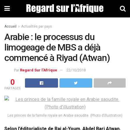
Accueil
Actualités par pays
Arabie : le processus du
limogeage de MBS a déjà
commencé à Riyad (Atwan)
Par
Regard Sur l'Afrique
22/10/2018
0
PARTAGES
Les princes de la famille royale en Arabie saoudite. (Photo d’illustration)
Selon l’éditorialiste de Rai al-Youm, Abdel Bari Atwan,