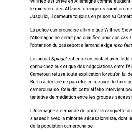
Wilfried est arrivé en Allemagne comme étudiant et
le ministère des Affaires étrangères aurait promis 
Jusqu’ici, il demeure toujours en prison au Camer
La police camerounaise affirme que Wilfried Siewe
l’Allemagne ne serait pas qualifiée pour son cas.
l’obtention du passeport allemand exige
ipso fac
Le journal
Spiegel
est entré en contact avec ledit
connu chez eux et que des négociations entre l’
Cameroun refuse toute explication lorsqu’on lui 
Berlin a déclaré ne pas être en mesure de faire qu
camerounaise. Cela dit, cette affaire intervient 
tentative de médiation entre les groupes sécess
L’Allemagne a demandé de porter la casquette du
s’asseoir avec la minorité sécessionniste, dont l
de la population camerounaise.