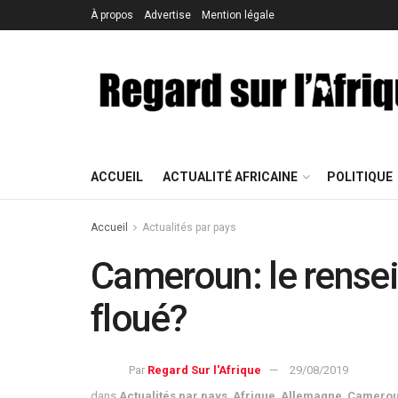
À propos
Advertise
Mention légale
ACCUEIL
ACTUALITÉ AFRICAINE
POLITIQUE
Accueil
Actualités par pays
Cameroun: le rense
floué?
Par
Regard Sur l'Afrique
29/08/2019
dans
Actualités par pays
,
Afrique
,
Allemagne
,
Camero