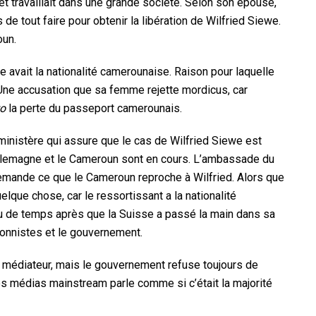
 travaillait dans une grande société. Selon son ­­­épouse,
de tout faire pour obtenir la libération de Wilfried Siewe.
oun.
 avait la nationalité camerounaise. Raison pour laquelle
 Une accusation que sa femme rejette mordicus, car
to
la perte du passeport camerounais.
 ministère qui assure que le cas de Wilfried Siewe est
Allemagne et le Cameroun sont en cours. L’ambassade du
demande ce que le Cameroun reproche à Wilfried. Alors que
elque chose, car le ressortissant a la nationalité
peu de temps après que la Suisse a passé la main dans sa
ionnistes et le gouvernement.
 médiateur, mais le gouvernement refuse toujours de
es médias mainstream parle comme si c’était la majorité