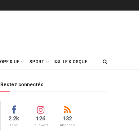
OPE & UE
SPORT
LE KIOSQUE
Restez connectés
2.2k
126
132
Fans
Followers
Abonnés