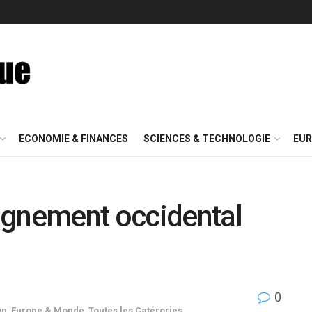
ECONOMIE & FINANCES
SCIENCES & TECHNOLOGIE
EUR
ignement occidental
0
un
,
Europe & Monde
,
Toutes les Catérories