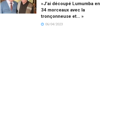
»J’ai découpé Lumumba en
34 morceaux avec la
tronçonneuse et… »
06/04/2023