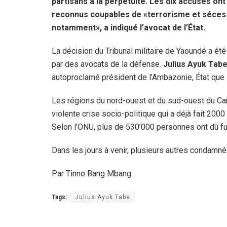
partisans à la perpétuité. Les dix accusés ont
reconnus coupables de «terrorisme et séces
notamment», a indiqué l’avocat de l’État.
La décision du Tribunal militaire de Yaoundé a ét
par des avocats de la défense.
Julius Ayuk Tab
autoproclamé président de l’Ambazonie, État que
Les régions du nord-ouest et du sud-ouest du C
violente crise socio-politique qui a déjà fait 20
Selon l’ONU, plus de 530’000 personnes ont dû fuir l
Dans les jours à venir, plusieurs autres condamné
Par Tinno Bang Mbang
Tags:
Julius Ayuk Tabe