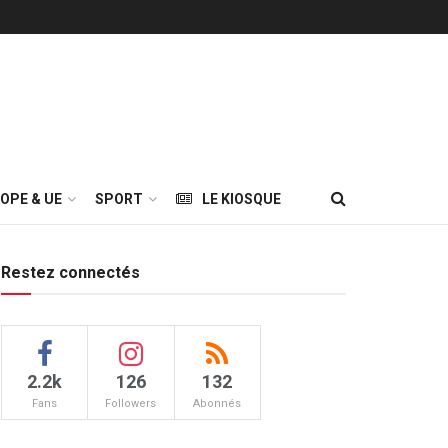
OPE & UE
SPORT
LE KIOSQUE
Restez connectés
2.2k
126
132
Fans
Followers
Abonnés