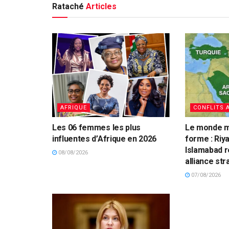
Rataché
Articles
AFRIQUE
CONFLITS 
Les 06 femmes les plus
Le monde mu
influentes d’Afrique en 2026
forme : Riy
Islamabad r
08/08/2026
alliance st
07/08/2026