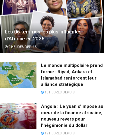
Les 06 femmes les plus influentes
d’Afrique en 2026
2 HEURES DEPUIS
Le monde multipolaire prend
forme : Riyad, Ankara et
Islamabad renforcent leur
alliance stratégique
18 HEURES DEPUIS
Angola : Le yuan s’impose au
cœur de la finance africaine,
nouveau revers pour
l’hégémonie du dollar
19 HEURES DEPUIS