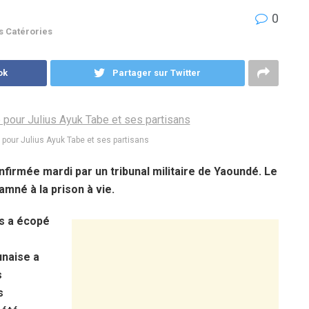
0
s Catérories
ok
Partager sur Twitter
e pour Julius Ayuk Tabe et ses partisans
firmée mardi par un tribunal militaire de Yaoundé. Le
mné à la prison à vie.
s a écopé
unaise a
s
s