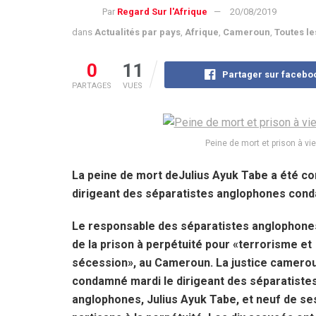
Par
Regard Sur l'Afrique
20/08/2019
dans
Actualités par pays
,
Afrique
,
Cameroun
,
Toutes le
0
11
Partager sur facebo
PARTAGES
VUES
Peine de mort et prison à vi
La peine de mort deJulius Ayuk Tabe a été con
dirigeant des séparatistes anglophones conda
Le responsable des séparatistes anglophone
de la prison à perpétuité pour «terrorisme et
sécession», au Cameroun. La justice camero
condamné mardi le dirigeant des séparatiste
anglophones, Julius Ayuk Tabe, et neuf de se