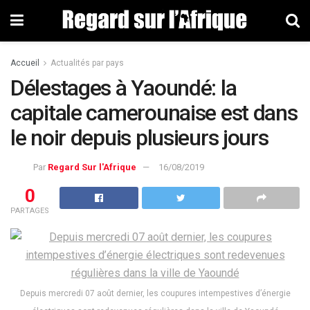
Accueil
Actualités par pays
Délestages à Yaoundé: la
capitale camerounaise est dans
le noir depuis plusieurs jours
Par
Regard Sur l'Afrique
16/08/2019
0
PARTAGES
Depuis mercredi 07 août dernier, les coupures intempestives d’énergie