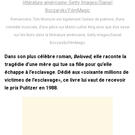
Romancière, Toni Morrison est également l’auteur de poèmes, d’une
comédie musicale, d’une pièce sur Martin Luther King ainsi que d’un essai
sur les Noirs dans la littérature américaine..Getty Images/Daniel
Boczarski/FilmMagic
Dans son plus célèbre roman,
Beloved,
elle raconte la
tragédie d’une mère qui tue sa fille pour qu’elle
échappe à l’esclavage. Dédié aux «soixante millions de
victimes de l’esclavage», ce livre lui vaut de recevoir
le prix Pulitzer en 1988.