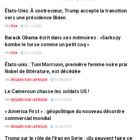
États-Unis: À contrecœur, Trump accepte la transition
ETATS-UNIS
vers une présidence Biden
PAR
RSA
24/11/2020
Barack Obama écrit dans ses mémoires : «Sarkozy
FRANCE
bombe le torse comme un petit coq »
PAR
RSA
27/11/2020
États-unis : Toni Morrison, première femme noire prix
ACTUALITÉS PAR PAYS
Nobel de littérature, est décédée
PAR
REGARD SUR L'AFRIQUE
07/08/2019
Le Cameroun chasse les soldats US !
ACTUALITÉS PAR PAYS
PAR
REGARD SUR L'AFRIQUE
01/11/2019
« America First » : géopolitique du nouveau désordre
EUROPE & MONDE
commercial mondial
PAR
REGARD SUR L'AFRIQUE
12/02/2019
Trump sur le rôle de l’Iran en Syrie : «Ils peuvent faire ce