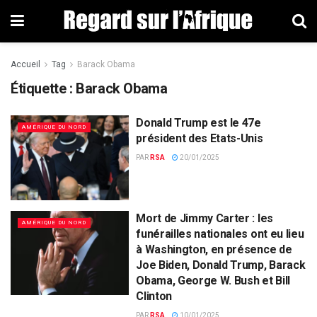
Accueil
Tag
Barack Obama
Étiquette : Barack Obama
Donald Trump est le 47e
AMÉRIQUE DU NORD
président des Etats-Unis
PAR
RSA
20/01/2025
Mort de Jimmy Carter : les
AMÉRIQUE DU NORD
funérailles nationales ont eu lieu
à Washington, en présence de
Joe Biden, Donald Trump, Barack
Obama, George W. Bush et Bill
Clinton
PAR
RSA
10/01/2025