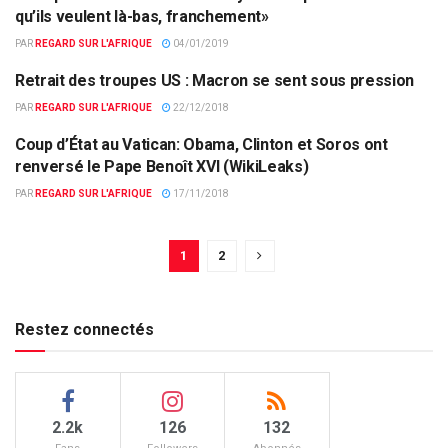
EUROPE & MONDE
qu’ils veulent là-bas, franchement»
PAR
REGARD SUR L'AFRIQUE
04/01/2019
Retrait des troupes US : Macron se sent sous pression
DÉFENSE
PAR
REGARD SUR L'AFRIQUE
22/12/2018
Coup d’État au Vatican: Obama, Clinton et Soros ont
COUPS D'ETATS
renversé le Pape Benoît XVI (WikiLeaks)
PAR
REGARD SUR L'AFRIQUE
17/11/2018
1
2
Restez connectés
2.2k
126
132