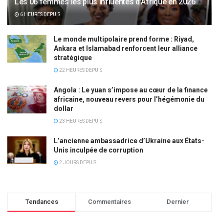
Les 06 femmes les plus influentes d’Afrique en 2026
6 HEURES DEPUIS
Le monde multipolaire prend forme : Riyad,
Ankara et Islamabad renforcent leur alliance
stratégique
22 HEURES DEPUIS
Angola : Le yuan s’impose au cœur de la finance
africaine, nouveau revers pour l’hégémonie du
dollar
23 HEURES DEPUIS
L’ancienne ambassadrice d’Ukraine aux États-
Unis inculpée de corruption
2 JOURS DEPUIS
Tendances
Commentaires
Dernier