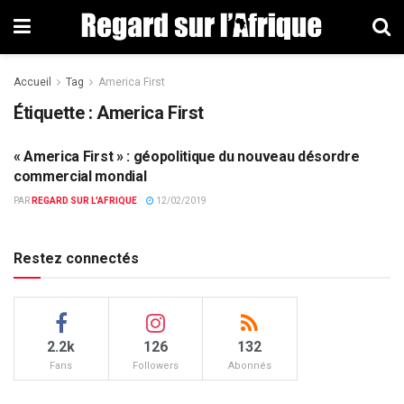
Accueil
Tag
America First
Étiquette : America First
« America First » : géopolitique du nouveau désordre
EUROPE & MONDE
commercial mondial
PAR
REGARD SUR L'AFRIQUE
12/02/2019
Restez connectés
2.2k
126
132
Fans
Followers
Abonnés