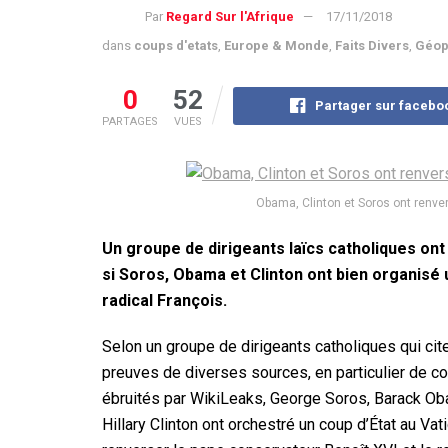
Par
Regard Sur l'Afrique
17/11/2018
dans
coups d'etats
,
Europe & Monde
,
Faits Divers
,
Géop
0
52
Partager sur facebo
PARTAGES
VUES
Obama, Clinton et Soros ont renve
Un groupe de dirigeants laïcs catholiques o
si Soros, Obama et Clinton ont bien organisé u
radical François.
Selon un groupe de dirigeants catholiques qui cit
preuves de diverses sources, en particulier de co
ébruités par WikiLeaks, George Soros, Barack Ob
Hillary Clinton ont orchestré un coup d’État au Vat