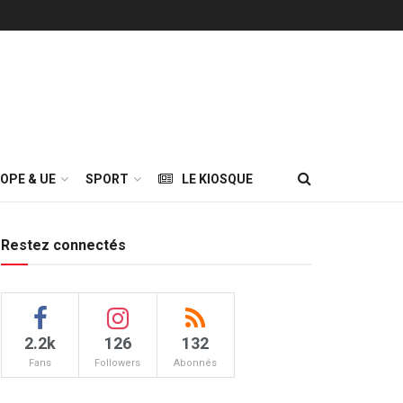
OPE & UE
SPORT
LE KIOSQUE
Restez connectés
2.2k
126
132
Fans
Followers
Abonnés