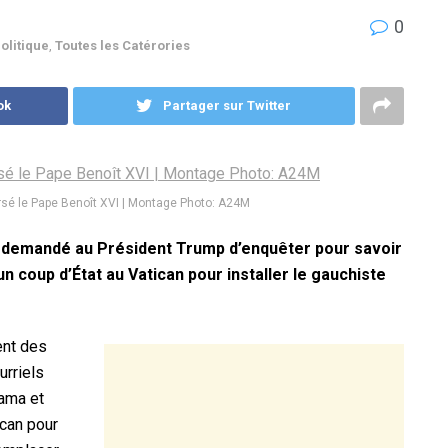
0
olitique
,
Toutes les Catérories
ok
Partager sur Twitter
rsé le Pape Benoît XVI | Montage Photo: A24M
nt demandé au Président Trump d’enquêter pour savoir
n coup d’État au Vatican pour installer le gauchiste
ent des
urriels
ama et
ican pour