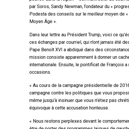
par Soros, Sandy Newman, fondateur du « progres
Podesta des conseils sur le meilleur moyen de « 
Moyen Âge ».
Dans leur lettre au Président Trump, voici ce qu’éc
ces échanges par courriel, qui n’ont jamais été d
Pape Benoît XVI a abdiqué dans des circonstances 
mission consiste apparemment à donner un cachet
internationale. Ensuite, le pontificat de François 
occasions.
« Au cours de la campagne présidentielle de 2016
campagne contre les politiques que vous proposiez
même jusqu’à insinuer que vous n’étiez pas chré
équivoque à cette accusation honteuse.
« Nous restons perplexes devant le comportement
être de porter des programmes laïques de gauche,