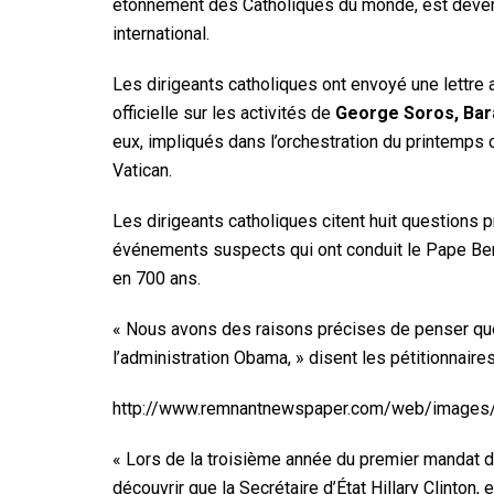
étonnement des Catholiques du monde, est deven
international.
Les dirigeants catholiques ont envoyé une lettre 
officielle sur les activités de
George Soros, Bara
eux, impliqués dans l’orchestration du printemps c
Vatican.
Les dirigeants catholiques citent huit questions 
événements suspects qui ont conduit le Pape Beno
en 700 ans.
« Nous avons des raisons précises de penser que
l’administration Obama, » disent les pétitionnaires
http://www.remnantnewspaper.com/web/images/t
« Lors de la troisième année du premier mandat 
découvrir que la Secrétaire d’État Hillary Clinton,