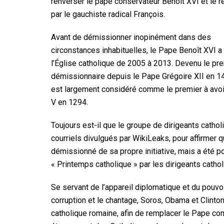
renverser le pape conservateur Benoît XVI et le 
par le gauchiste radical François.
Avant de démissionner inopinément dans des
circonstances inhabituelles, le Pape Benoît XVI a
l’Église catholique de 2005 à 2013. Devenu le pr
démissionnaire depuis le Pape Grégoire XII en 1
est largement considéré comme le premier à avoir 
V en 1294.
Toujours est-il que le groupe de dirigeants cath
courriels divulgués par WikiLeaks, pour affirmer 
démissionné de sa propre initiative, mais a été p
« Printemps catholique » par les dirigeants cathol
Se servant de l’appareil diplomatique et du pouvoir
corruption et le chantage, Soros, Obama et Clint
catholique romaine, afin de remplacer le Pape con