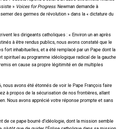
siste »
Voices for Progress
. Newman demande à
semer des germes de révolution » dans la « dictature du
rivent les dirigeants catholiques : « Environ un an après
estinés à être rendus publics, nous avons constaté que le
fort inhabituelles, et a été remplacé par un Pape dont la
 spirituel au programme idéologique radical de la gauche
a remis en cause sa propre légitimité en de multiples
, nous avons été étonnés de voir le Pape François faire
 à propos de la sécurisation de nos frontières, allant
tien. Nous avons apprécié votre réponse prompte et sans
 de ce pape bourré d’idéologie, dont la mission semble
 plutôt que de guider l’Église catholique dans sa mission