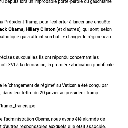
u depuis lors un improbable porte-parole du gauchisme
au Président Trump, pour l’exhorter à lancer une enquête
ck Obama, Hillary Clinton
(et d’autres), qui sont, selon
atholique qui a atteint son but : « changer le régime » au
précises auxquelles ils ont répondu concernant les
ît XVI à la démission, la première abdication pontificale
 le ‘changement de régime’ au Vatican a été conçu par
, dans leur lettre du 20 janvier au président Trump.
rump_francis.jpg
de l’administration Obama, nous avons été alarmés de
 et d’autres responsables auxquels elle était associée,