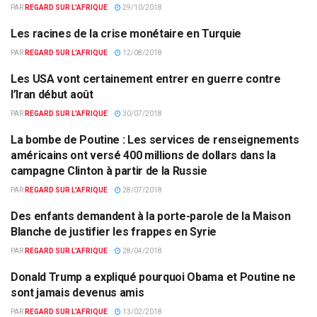
PAR
REGARD SUR L'AFRIQUE
29/10/2018
Les racines de la crise monétaire en Turquie
COMMERCE
PAR
REGARD SUR L'AFRIQUE
12/08/2018
Les USA vont certainement entrer en guerre contre
FAITS DIVERS
l’Iran début août
PAR
REGARD SUR L'AFRIQUE
30/07/2018
La bombe de Poutine : Les services de renseignements
EUROPE & MONDE
américains ont versé 400 millions de dollars dans la
campagne Clinton à partir de la Russie
PAR
REGARD SUR L'AFRIQUE
28/07/2018
Des enfants demandent à la porte-parole de la Maison
ACTUALITÉS PAR PAYS
Blanche de justifier les frappes en Syrie
PAR
REGARD SUR L'AFRIQUE
28/04/2018
Donald Trump a expliqué pourquoi Obama et Poutine ne
DIPLOMATIE
sont jamais devenus amis
PAR
REGARD SUR L'AFRIQUE
13/02/2018