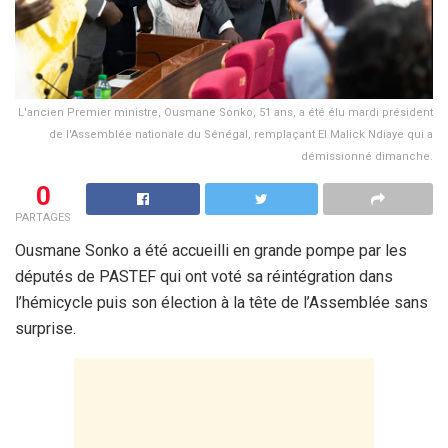
L'ancien Premier ministre, Ousmane Sonko, 51 ans, a été élu mardi président
de l'Assemblée nationale du Sénégal, remplaçant El Malick Ndiaye qui a
démissionné dimanche.
0
PARTAGES
Ousmane Sonko a été accueilli en grande pompe par les
députés de PASTEF qui ont voté sa réintégration dans
l’hémicycle puis son élection à la tête de l’Assemblée sans
surprise.