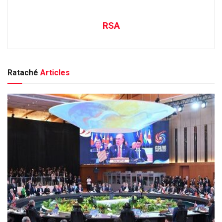
RSA
Rataché
Articles