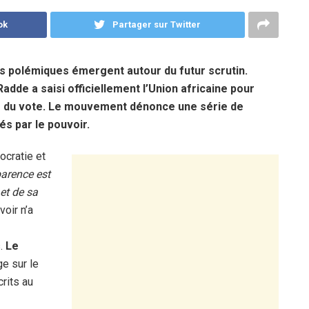
ok
Partager sur Twitter
 les polémiques émergent autour du futur scrutin.
adde a saisi officiellement l’Union africaine pour
ité du vote. Le mouvement dénonce une série de
és par le pouvoir.
ocratie et
parence est
et de sa
voir n’a
s.
Le
ge sur le
crits au