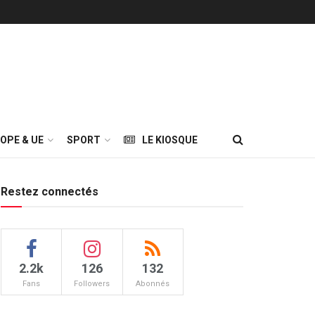
OPE & UE
SPORT
LE KIOSQUE
Restez connectés
2.2k
126
132
Fans
Followers
Abonnés