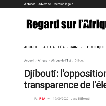
À propos
Advertise
Mention légale
ACCUEIL
ACTUALITÉ AFRICAINE
POLITIQUE
Accueil
Afrique
Afrique de l'Est
Djibouti
Djibouti: l’oppositio
transparence de l’él
Par
RSA
19/09/2020
dans
Djibouti