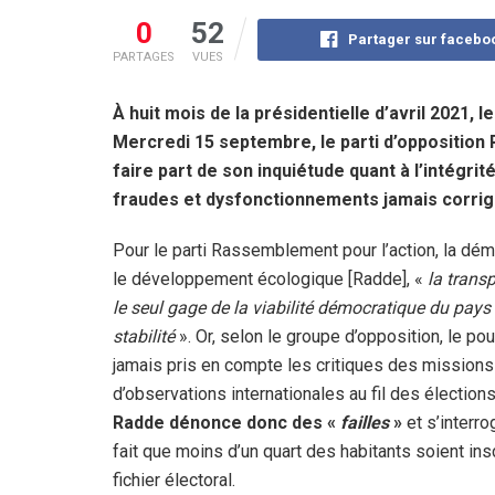
0
52
Partager sur facebo
PARTAGES
VUES
À huit mois de la présidentielle d’avril 2021,
Mercredi 15 septembre, le parti d’opposition R
faire part de son inquiétude quant à l’intégr
fraudes et dysfonctionnements jamais corrig
Pour le parti Rassemblement pour l’action, la dém
le développement écologique [Radde], «
la trans
le seul gage de la viabilité démocratique du pays 
stabilité
». Or, selon le groupe d’opposition, le pou
jamais pris en compte les critiques des missions
d’observations internationales au fil des élection
Radde dénonce donc des «
failles
»
et s’interro
fait que moins d’un quart des habitants soient ins
fichier électoral.