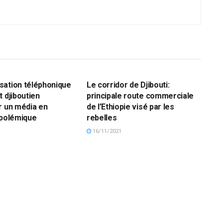
DJIBOUTI
sation téléphonique
Le corridor de Djibouti:
t djiboutien
principale route commerciale
r un média en
de l’Ethiopie visé par les
 polémique
rebelles
16/11/2021