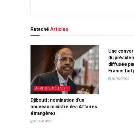
Rataché
Articles
DJIBOUTI
Une conver
du présiden
diffusée pa
France fait
01/02/2022
AFRIQUE DE L'EST
Djibouti : nomination d’un
nouveau ministre des Affaires
étrangères
01/04/2025
AFRIQUE DE L'EST