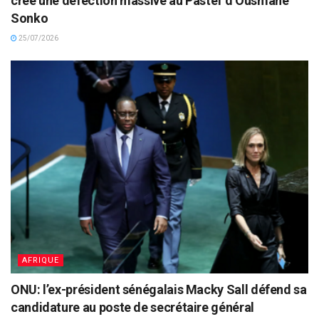
crée une défection massive au Pastef d’Ousmane
Sonko
25/07/2026
AFRIQUE
ONU: l’ex-président sénégalais Macky Sall défend sa
candidature au poste de secrétaire général