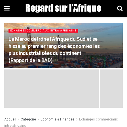
ECHANGES COMMERCIAUX INTRA-AFRICAINS
Le Maroc détrône l’Afrique du Sud et se
hisse au premier rang des économies les
plus industrialisées du continent
(Rapport de la BAD)
Accueil
Categorie
Economie & Finances
Echanges commerciaux
intra-africains