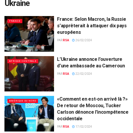
Ukraine
France: Selon Macron, la Russie
FRANCE
s’apprêterait à attaquer dix pays
européens
PAR
RSA
26/02/2024
L’Ukraine annonce l’ouverture
AFRIQUE CENTRALE
d’une ambassade au Cameroun
PAR
RSA
22/02/2024
«Comment en est-on arrivé là ?»
AMÉRIQUE DU NORD
De retour de Moscou, Tucker
Carlson dénonce l’incompétence
occidentale
PAR
RSA
17/02/2024