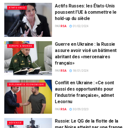
Actifs Russes: les États-Unis
ETATS-UNIS
poussent l’UE à commettre le
hold-up du siècle
PAR
RSA
01/02/2024
Guerre en Ukraine : la Russie
EUROPE & MONDE
assure avoir visé un bâtiment
abritant des «mercenaires
français»
PAR
RSA
18/01/2024
Conflit en Ukraine : «Ce sont
DIPLOMATIE ÉCONOMIQUE
aussi des opportunités pour
l’industrie française», admet
Lecornu
PAR
RSA
30/09/2023
Russie: Le QG de la flotte de la
DÉFENSE
mer Noire atteint par une frappe