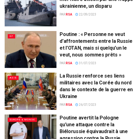
ukrainienne, un disparu
PAR
RSA
22/09/2023
Poutine : « Personne ne veut
G7
d’affrontements entre la Russie
et l’OTAN, mais si quelqu’un le
veut, nous sommes prêts »
PAR
RSA
31/07/2023
La Russie renforce ses liens
ASIE
militaires avec la Corée du nord
dans le contexte de la guerre en
Ukraine
PAR
RSA
26/07/2023
Poutine avertit la Pologne
EUROPE & MONDE
qu’une attaque contre la
Biélorussie équivaudrait à une
agression contre la Russie