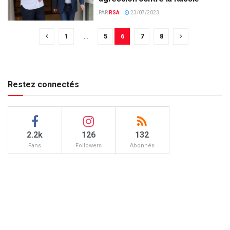
PAR
RSA
23/07/2023
1
…
5
6
7
8
Restez connectés
2.2k
126
132
Fans
Followers
Abonnés