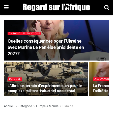
CHRONIQUES POLITIQUE
Quelles conséquences pour l’Ukraine
avec Marine Le Pen élue présidente en
2027?
DÉFENSE
ALLEMAGNE
L’Ukraine, terrain d’expérimentation pour le
La France e
complexe militaro-industriel occidental
l’adhésion d
Accueil
Categorie
Europe & Monde
Ukraine