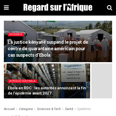
EPIDÉMIE
La justice kényane suspend le projet de
centre de quarantaine américain pour
cas suspects d’Ebola
AFRIQUE CENTRALE
Ebola en RDC : les autorités annoncent la fin
de l’épidémie avant 2027
Accueil
Categorie
Sciences & Tech
Santé
Epidémie